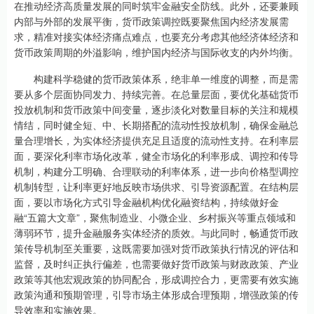
在推动经济高质量发展的同时筑牢金融安全防线。此外，还要兼顾
内部与外部的发展平衡，货币政策调控既要聚焦国内经济发展需
求，精准对接实体经济痛点难点，也要充分考虑其他经济体经济和
货币政策周期的外溢影响，维护国内经济与国际收支的内外均衡。
构建科学稳健的货币政策体系，绝非单一维度的调整，而是需
要从多个层面协同发力、持续完善。在总量层面，要优化基础货币
投放机制和货币政策中间变量，逐步淡化对数量目标的关注和规模
情结，同时健全短、中、长期搭配的流动性投放机制，确保金融总
量合理增长，为实体经济提供充足且适度的流动性支持。在利率层
面，要深化利率市场化改革，健全市场化的利率形成、调控和传导
机制，构建分工明确、合理联动的利率体系，进一步向价格型调控
机制转型，让利率更好地反映市场供求、引导资源配置。在结构层
面，要以市场化方式引导金融机构优化融资结构，持续做好金
融“五篇大文章”，聚焦制造业、小微企业、乡村振兴等重点领域和
薄弱环节，提升金融服务实体经济的质效。与此同时，畅通货币政
策传导机制至关重要，这既需要加强对货币政策执行情况的评估和
监督，及时纠正执行偏差，也需要做好货币政策与财政政策、产业
政策等其他宏观政策的协同配合，形成调控合力，更需要有效实施
政策沟通和预期管理，引导市场主体形成合理预期，增强政策的传
导效率和实施效果。