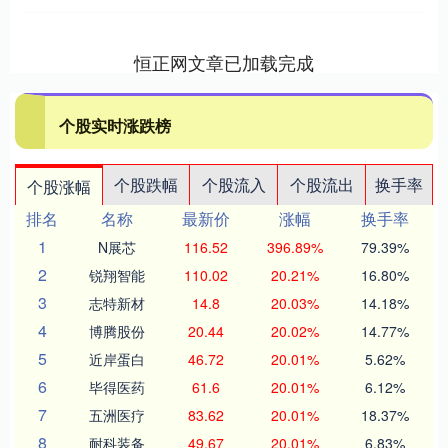
恒正网文章已加载完成
个股实时涨跌榜
个股跌幅
个股流入
个股流出
换手率
个股涨幅
排名
名称
最新价
涨幅
换手率
1
N展芯
116.52
396.89%
79.39%
2
锐翔智能
110.02
20.21%
16.80%
3
志特新材
14.8
20.03%
14.18%
4
博腾股份
20.44
20.02%
14.77%
5
近岸蛋白
46.72
20.01%
5.62%
6
毕得医药
61.6
20.01%
6.12%
7
五洲医疗
83.62
20.01%
18.37%
8
耐科装备
49.67
20.01%
6.83%