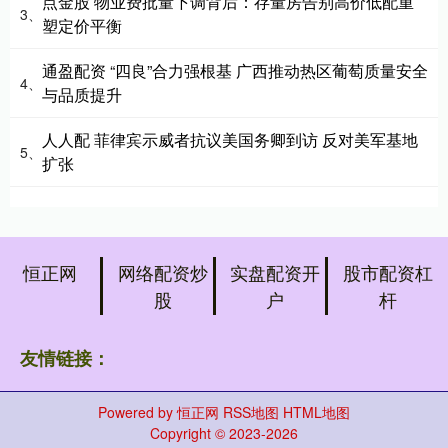
点金股 物业费批量下调背后：存量房告别高价低配重
3、
塑定价平衡
通盈配资 “四良”合力强根基 广西推动热区葡萄质量安全
4、
与品质提升
人人配 菲律宾示威者抗议美国务卿到访 反对美军基地
5、
扩张
恒正网
网络配资炒
实盘配资开
股市配资杠
股
户
杆
友情链接：
Powered by
恒正网
RSS地图
HTML地图
Copyright
© 2023-2026