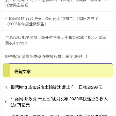
托女摊主帮送
牛顾问策略 百联股份：公司已于2026年1月30日发布了
《2025年年度业绩预告》
广源优配 地平线员工撕开窗户纸，小鹏智驾成了&quot;皇帝
新衣&quot;？
驰牛配资 瞄准压岁钱 多家银行推儿童专属银行卡
最新文章
股票king 热点城市土拍提速 北上广一日揽金299亿
1、
牛融网 邮政业“十五五”规划发布 2030年快递业务收入
2、
达2万亿元