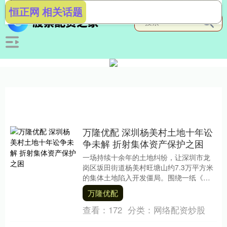
恒正网 相关话题
万隆优配 深圳杨美村土地十年讼
争未解 折射集体资产保护之困
一场持续十余年的土地纠纷，让深圳市龙
岗区坂田街道杨美村旺塘山约7.3万平方米
的集体土地陷入开发僵局。围绕一纸《合
作开发协议》产生的法律争议，历经多轮
万隆优配
诉讼，至今仍....
查看：
172
分类：
网络配资炒股