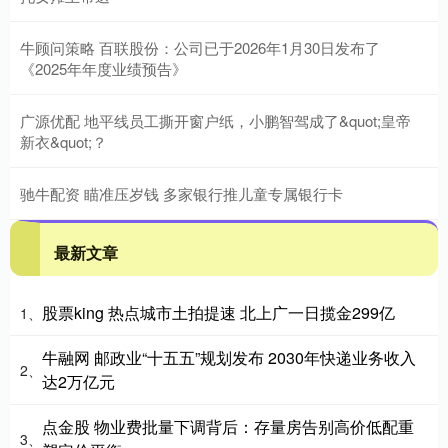
牛顾问策略 百联股份：公司已于2026年1月30日发布了
《2025年年度业绩预告》
广源优配 地平线员工撕开窗户纸，小鹏智驾成了&quot;皇帝
新衣&quot;？
驰牛配资 瞄准压岁钱 多家银行推儿童专属银行卡
最新文章
股票king 热点城市土拍提速 北上广一日揽金299亿
1、
牛融网 邮政业“十五五”规划发布 2030年快递业务收入
2、
达2万亿元
点金股 物业费批量下调背后：存量房告别高价低配重
3、