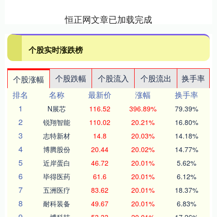
恒正网文章已加载完成
个股实时涨跌榜
个股跌幅
个股流入
个股流出
换手率
个股涨幅
排名
名称
最新价
涨幅
换手率
1
N展芯
116.52
396.89%
79.39%
2
锐翔智能
110.02
20.21%
16.80%
3
志特新材
14.8
20.03%
14.18%
4
博腾股份
20.44
20.02%
14.77%
5
近岸蛋白
46.72
20.01%
5.62%
6
毕得医药
61.6
20.01%
6.12%
7
五洲医疗
83.62
20.01%
18.37%
8
耐科装备
49.67
20.01%
6.83%
9