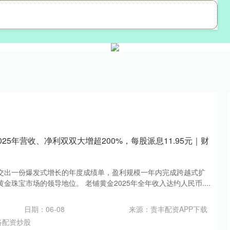
恒正网
网络配资炒股
实盘配资开户
025年营收、净利双双大增超200%，每股派息11.95元｜财
交出一份爆发式增长的年度成绩单，盈利规模一年内完成跨越式扩
金珠宝市场的领导地位。 老铺黄金2025年全年收入达约人民币....
日期：06-08
来源：责丰配资APP下载
络配资炒股