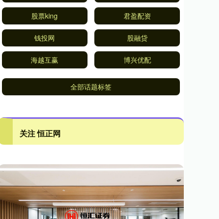
股票king
君盈配资
钱投网
股融贷
海越互赢
博兴优配
全部话题标签
关注 恒正网