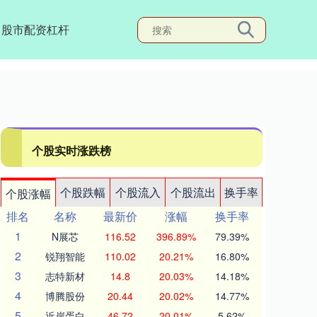
股市配资杠杆
个股实时涨跌榜
个股跌幅
个股流入
个股流出
换手率
个股涨幅
排名
名称
最新价
涨幅
换手率
1
N展芯
116.52
396.89%
79.39%
2
锐翔智能
110.02
20.21%
16.80%
3
志特新材
14.8
20.03%
14.18%
4
博腾股份
20.44
20.02%
14.77%
5
近岸蛋白
46.72
20.01%
5.62%