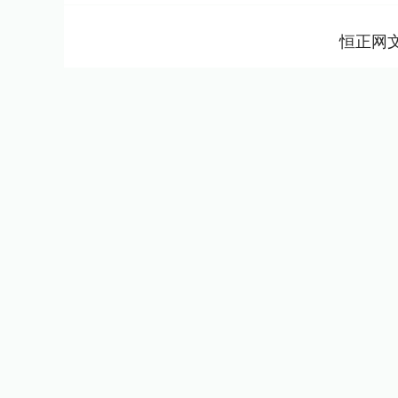
恒正网
上证指数
3940.04
2.13%
39.68
1.02%