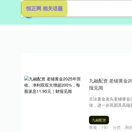
恒正网 相关话题
首页
九融配资 老铺黄金2
报见闻
古法黄金龙头老铺黄金
张，进一步巩固其高端黄
九融配资
查看：
191
分类：
网