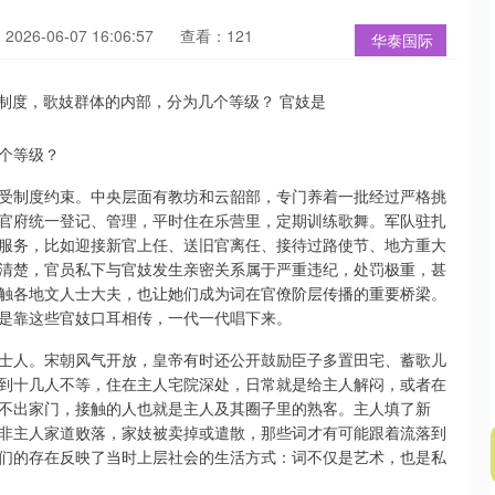
026-06-07 16:06:57
查看：121
华泰国际
个等级？
受制度约束。中央层面有教坊和云韶部，专门养着一批经过严格挑
官府统一登记、管理，平时住在乐营里，定期训练歌舞。军队驻扎
服务，比如迎接新官上任、送旧官离任、接待过路使节、地方重大
清楚，官员私下与官妓发生亲密关系属于严重违纪，处罚极重，甚
触各地文人士大夫，也让她们成为词在官僚阶层传播的重要桥梁。
是靠这些官妓口耳相传，一代一代唱下来。
士人。宋朝风气开放，皇帝有时还公开鼓励臣子多置田宅、蓄歌儿
到十几人不等，住在主人宅院深处，日常就是给主人解闷，或者在
不出家门，接触的人也就是主人及其圈子里的熟客。主人填了新
非主人家道败落，家妓被卖掉或遣散，那些词才有可能跟着流落到
们的存在反映了当时上层社会的生活方式：词不仅是艺术，也是私