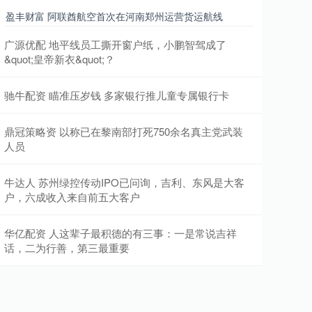
盈丰财富 阿联酋航空首次在河南郑州运营货运航线
广源优配 地平线员工撕开窗户纸，小鹏智驾成了
&quot;皇帝新衣&quot;？
驰牛配资 瞄准压岁钱 多家银行推儿童专属银行卡
鼎冠策略资 以称已在黎南部打死750余名真主党武装
人员
牛达人 苏州绿控传动IPO已问询，吉利、东风是大客
户，六成收入来自前五大客户
华亿配资 人这辈子最积德的有三事：一是常说吉祥
话，二为行善，第三最重要