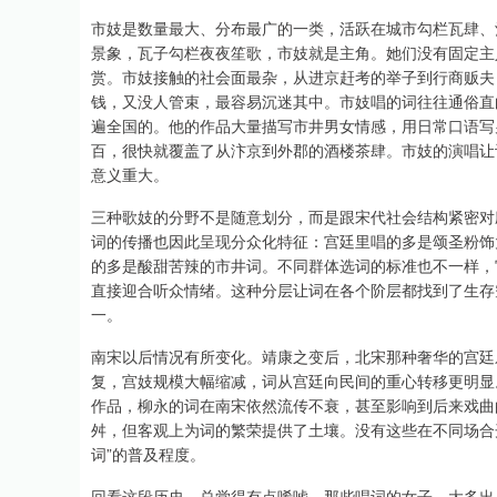
市妓是数量最大、分布最广的一类，活跃在城市勾栏瓦肆、
深证成指
14311.01
.68
1.02%
200.89
1
景象，瓦子勾栏夜夜笙歌，市妓就是主角。她们没有固定主
赏。市妓接触的社会面最杂，从进京赶考的举子到行商贩夫
钱，又没人管束，最容易沉迷其中。市妓唱的词往往通俗直
遍全国的。他的作品大量描写市井男女情感，用日常口语写
百，很快就覆盖了从汴京到外郡的酒楼茶肆。市妓的演唱让
意义重大。
三种歌妓的分野不是随意划分，而是跟宋代社会结构紧密对
词的传播也因此呈现分众化特征：宫廷里唱的多是颂圣粉饰
的多是酸甜苦辣的市井词。不同群体选词的标准也不一样，
直接迎合听众情绪。这种分层让词在各个阶层都找到了生存
一。
南宋以后情况有所变化。靖康之变后，北宋那种奢华的宫廷
复，宫妓规模大幅缩减，词从宫廷向民间的重心转移更明显
作品，柳永的词在南宋依然流传不衰，甚至影响到后来戏曲
舛，但客观上为词的繁荣提供了土壤。没有这些在不同场合
词”的普及程度。
回看这段历史，总觉得有点唏嘘。那些唱词的女子，大多出