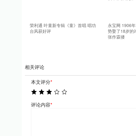
荣利通 叶童新专辑《童》首唱 唱功
永宝网 1906
台风获好评
势娶了18岁的
张作霖搂
相关评论
本文评分
*
评论内容
*