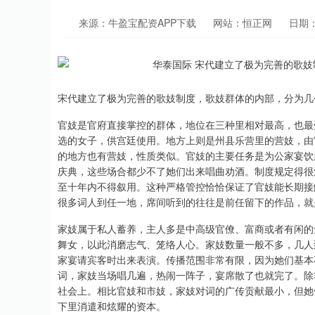
来源：牛盈宝配资APP下载
网站：恒正网
日期：2
宋代建立了极为完善的歌妓制度，歌妓群体的内部，分为几
官妓是官府直接掌控的群体，地位在三种里相对最高，也最
选的女子，供宫廷使用。地方上则是州县乐营里的营妓，由
的地方也有营妓，性质类似。官妓的主要任务是为公家宴饮
庆典，这些场合都少不了她们出来唱曲劝酒。制度规定得很
至十年内不得叙用。这种严格管控恰恰保证了官妓能长期接
很多词人到任一地，席间听到的往往是前任留下的作品，就
家妓属于私人蓄养，主人多是中高级官僚、富商或者有闲的
舞女，以此消磨志气、笼络人心。家妓数量一般不多，几人
家宴请宾客时出来表演。传播范围非常有限，因为她们基本
词，家妓当场唱几遍，热闹一阵子，宴席散了也就完了。除
社会上。相比官妓和市妓，家妓对词的广传贡献最小，但她
下里消遣和炫耀的资本。