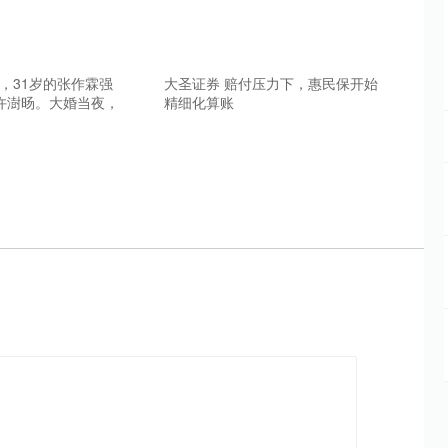
年，31岁的张作霖强
大圣证券 赔付压力下，惠民保开始
许澍旸。大婚当夜，
精细化算账