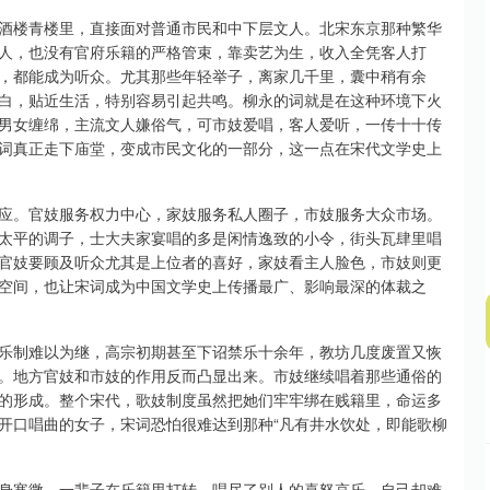
酒楼青楼里，直接面对普通市民和中下层文人。北宋东京那种繁华
沪深300
4694.44
.42%
43.13
0.93%
人，也没有官府乐籍的严格管束，靠卖艺为生，收入全凭客人打
，都能成为听众。尤其那些年轻举子，离家几千里，囊中稍有余
白，贴近生活，特别容易引起共鸣。柳永的词就是在这种环境下火
男女缠绵，主流文人嫌俗气，可市妓爱唱，客人爱听，一传十十传
词真正走下庙堂，变成市民文化的一部分，这一点在宋代文学史上
应。官妓服务权力中心，家妓服务私人圈子，市妓服务大众市场。
太平的调子，士大夫家宴唱的多是闲情逸致的小令，街头瓦肆里唱
官妓要顾及听众尤其是上位者的喜好，家妓看主人脸色，市妓则更
空间，也让宋词成为中国文学史上传播最广、影响最深的体裁之
乐制难以为继，高宗初期甚至下诏禁乐十余年，教坊几度废置又恢
。地方官妓和市妓的作用反而凸显出来。市妓继续唱着那些通俗的
的形成。整个宋代，歌妓制度虽然把她们牢牢绑在贱籍里，命运多
开口唱曲的女子，宋词恐怕很难达到那种“凡有井水饮处，即能歌柳
身寒微，一辈子在乐籍里打转，唱尽了别人的喜怒哀乐，自己却难